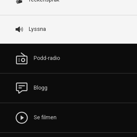
Lyssna
Sekundär
Podd-radio
meny
Blogg
Se filmen