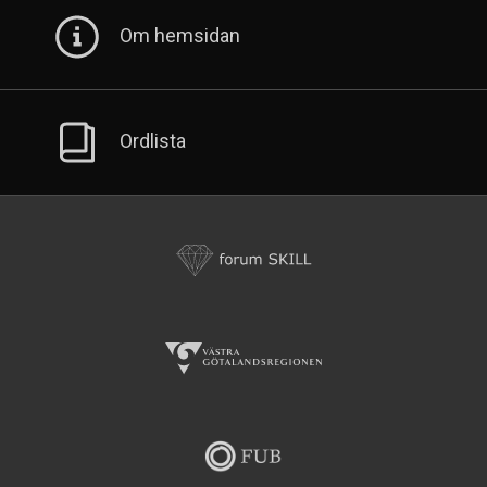
Om hemsidan
Ordlista
Formuk
Skill
Västa
Götalandsregionen
Fub