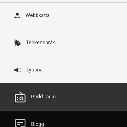
Webbkarta
Teckenspråk
Lyssna
Sekundär
Podd-radio
meny
Blogg