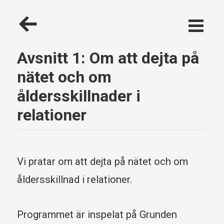
Hoppa till huvudinnehåll
Tillbaka
Gå
till
till
Podd-
meny
Avsnitt 1: Om att dejta på
radio
nätet och om
åldersskillnader i
relationer
Vi pratar om att dejta på nätet och om
åldersskillnad i relationer.
Programmet är inspelat på Grunden