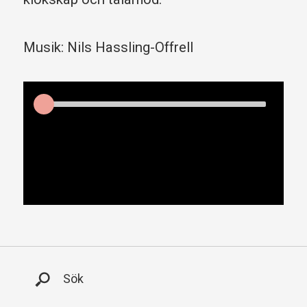
Musik: Nils Hassling-Offrell
Audio
Player
Huvudmeny
Sök