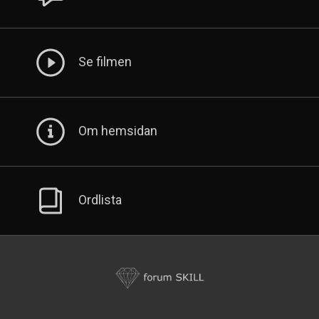
Se filmen
Om hemsidan
Ordlista
Formuk
Skill