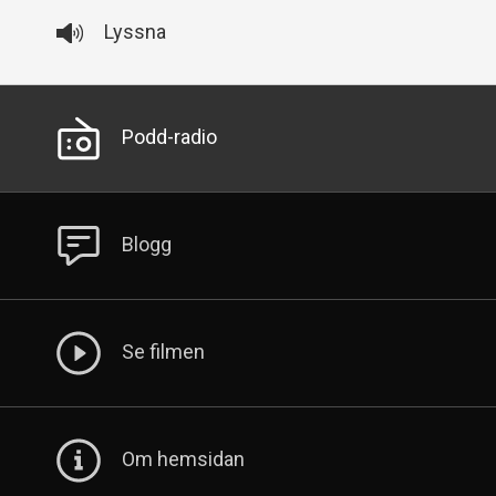
Lyssna
Sekundär
Podd-radio
meny
Blogg
Se filmen
Om hemsidan