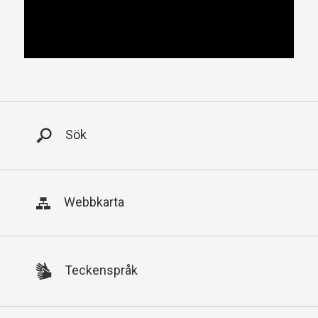
Huvudmeny
Sök
Webbkarta
Teckenspråk