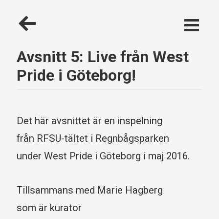
Hoppa till huvudinnehåll
Tillbaka
Gå
till
till
Podd-
meny
Avsnitt 5: Live från West
radio
Pride i Göteborg!
Det här avsnittet är en inspelning
från RFSU-tältet i Regnbågsparken
under West Pride i Göteborg i maj 2016.
Tillsammans med Marie Hagberg
som är kurator