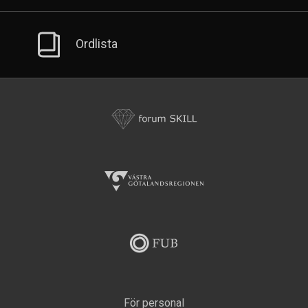
Ordlista
Formuk
Skill
Västa
Götalandsregionen
Fub
För personal