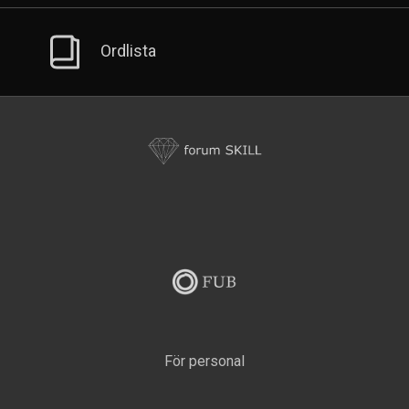
Ordlista
Formuk
Skill
Västa
Götalandsregionen
Fub
För personal
Tredjemeny