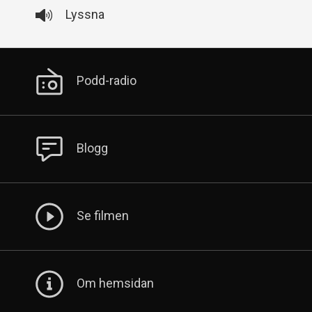
Lyssna
Sekundär
Podd-radio
meny
Blogg
Se filmen
Om hemsidan